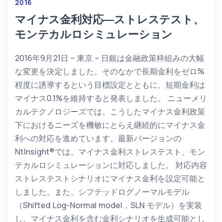
2016
マイナス金利対応―ストレステスト、
モンテカルロシミュレーション
2016年9月21日 – 東京 – 日銀は金融政策枠組みの大幅
な変更を決定しました。そのなかで長期金利をゼロ%
程度に誘導するという目標設定とともに、短期金利は
マイナス0.1%を維持すると発表しました。 ニューメリ
カルテクノロジーズでは、こうしたマイナス金利政策
下におけるニーズを機敏にとらえ継続的にマイナス金
利への対応を進めています。最新バージョンの
NtInsight®では、マイナス金利ストレステスト、モン
テカルロシミュレーションに対応しました。 対応内容
ストレステストシナリオにマイナス金利を設定可能と
しました。また、シフテッドログノーマルモデル
（Shifted Log-Normal model，SLN モデル）を実装
し、マイナス金利を含む金利シナリオを生成可能とし