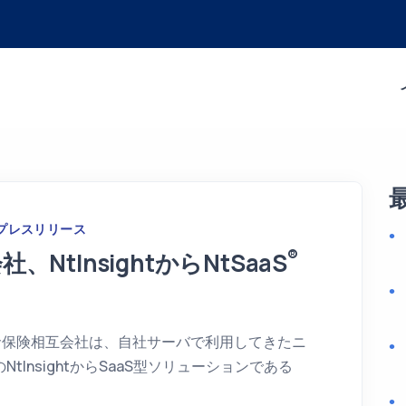
プレスリリース
®
tInsightからNtSaaS
命保険相互会社は、自社サーバで利用してきたニ
InsightからSaaS型ソリューションである